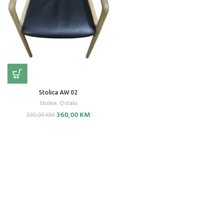
Stolica AW 02
Stolice
,
Ostalo
Original
Current
360,00
KM
390,00
KM
price
price
was:
is:
390,00 KM.
360,00 KM.