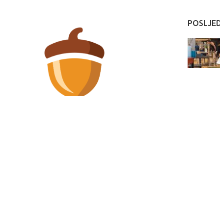
POSLJE
Stupska 19/I i 19/II - Sarajevo 71000
info@wood.ba
wood.ba
2022 Web stranicu izradila
Marketing agencija EBTEH