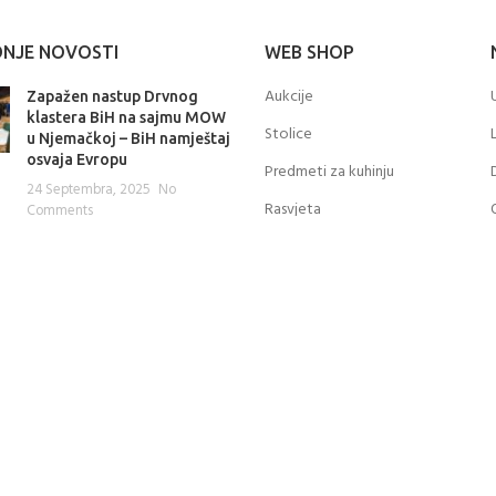
DNJE NOVOSTI
WEB SHOP
Aukcije
Zapažen nastup Drvnog
klastera BiH na sajmu MOW
Stolice
u Njemačkoj – BiH namještaj
osvaja Evropu
Predmeti za kuhinju
24 Septembra, 2025
No
Rasvjeta
Comments
Mini proizvodi od drveta
Dizajnerski događaji za
Ostalo
početak nove godine
27 Decembra, 2024
No
Comments