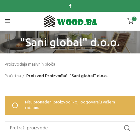
0
"Sani global" d.o.o.
Proizvodnja masivnih ploča
Početna
Proizvod Proizvođač
"Sani global" d.o.o.
Nisu pronađeni proizvodi koji odgovaraju vašem
odabiru.