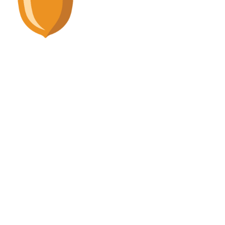
Stupska 19/I i 19/II - Sarajevo 71000
info@wood.ba
POSLJEDNJE NOVOSTI
WEB SHOP
NAVIGACIJA
DRUŠTVENE MREŽE