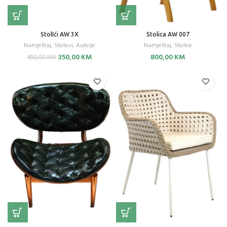
StolIći AW 3X
Stolica AW 007
Namještaj
,
Stolovi
,
Aukcije
Namještaj
,
Stolice
Original
Current
350,00
KM
800,00
KM
450,00
KM
price
price
was:
is:
450,00 KM.
350,00 KM.