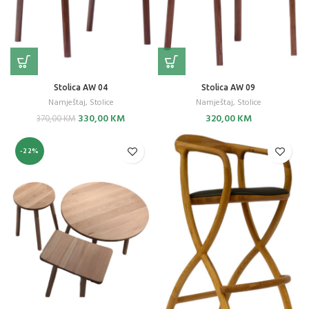
Stolica AW 04
Stolica AW 09
Namještaj
,
Stolice
Namještaj
,
Stolice
Original
Current
330,00
KM
320,00
KM
370,00
KM
price
price
was:
is:
-22%
370,00 KM.
330,00 KM.