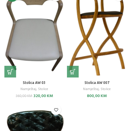
Stolica AW 03
Stolica AW 007
Namještaj
,
Stolice
Namještaj
,
Stolice
Original
Current
320,00
KM
800,00
KM
360,00
KM
price
price
was:
is:
360,00 KM.
320,00 KM.