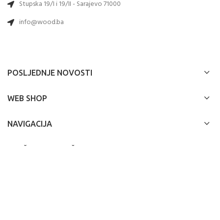
Stupska 19/I i 19/II - Sarajevo 71000
info@wood.ba
POSLJEDNJE NOVOSTI
WEB SHOP
NAVIGACIJA
DRUŠTVENE MREŽE
wood.ba
2022 Web stranicu izradila
Marketing agencija EBTEH