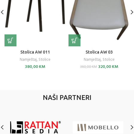
Stolica AW 011
Stolica AW 03
Namještaj
,
Stolice
Namještaj
,
Stolice
Original
Current
380,00
KM
320,00
KM
360,00
KM
price
price
was:
is:
360,00 KM.
320,00 K
NAŠI PARTNERI