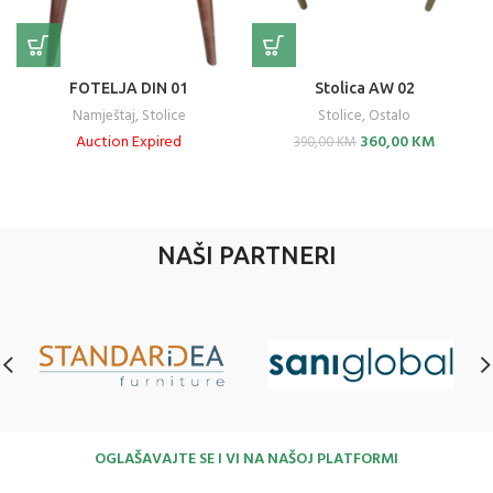
FOTELJA DIN 01
Stolica AW 02
Namještaj
,
Stolice
Stolice
,
Ostalo
Original
Current
Auction Expired
360,00
KM
390,00
KM
price
price
was:
is:
390,00 KM.
360,00 K
NAŠI PARTNERI
OGLAŠAVAJTE SE I VI NA NAŠOJ PLATFORMI