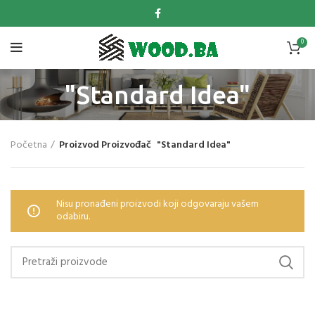
0
"Standard Idea"
Početna
Proizvod Proizvođač
"Standard Idea"
Nisu pronađeni proizvodi koji odgovaraju vašem
odabiru.