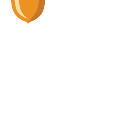
Stupska 19/I i 19/II - Sarajevo 71000
info@wood.ba
POSLJEDNJE NOVOSTI
WEB SHOP
NAVIGACIJA
DRUŠTVENE MREŽE