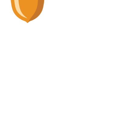
Stupska 19/I i 19/II - Sarajevo 71000
info@wood.ba
POSLJEDNJE NOVOSTI
WEB SHOP
NAVIGACIJA
DRUŠTVENE MREŽE