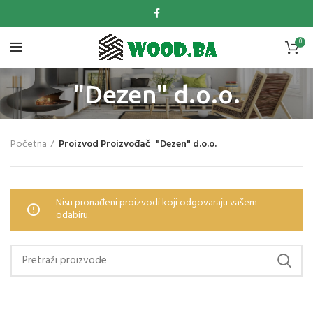
0
"Dezen" d.o.o.
Početna
Proizvod Proizvođač
"Dezen" d.o.o.
Nisu pronađeni proizvodi koji odgovaraju vašem
odabiru.