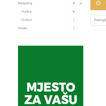
Namještaj
19
Stolice
18
Stolovi
1
Ostalo
1