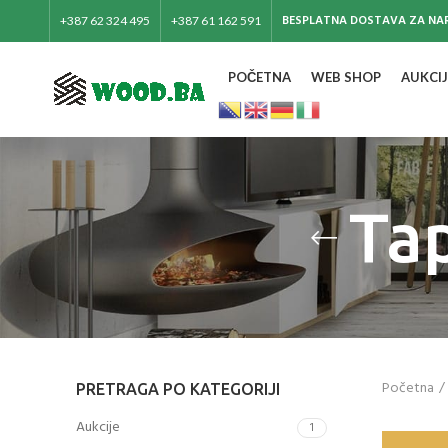
BESPLATNA DOSTAVA ZA NAR
+387 62 324 495
+387 61 162 591
POČETNA
WEB SHOP
AUKCIJ
Tap
Početna
PRETRAGA PO KATEGORIJI
Aukcije
1