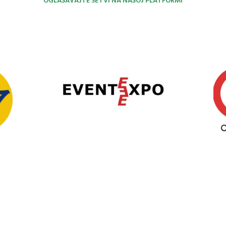
OGLAŠAVAJTE SE I VI NA NAŠOJ PLATFORMI