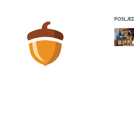
POSLJE
Stupska 19/I i 19/II - Sarajevo 71000
info@wood.ba
wood.ba
2022 Web stranicu izradila
Marketing agencija EBTEH