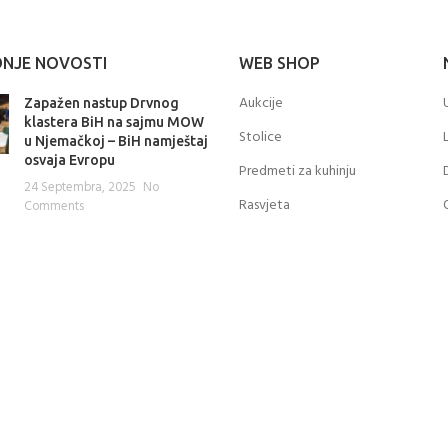
DNJE NOVOSTI
WEB SHOP
Aukcije
Zapažen nastup Drvnog
klastera BiH na sajmu MOW
Stolice
u Njemačkoj – BiH namještaj
osvaja Evropu
Predmeti za kuhinju
24 Septembra, 2025
No
Rasvjeta
Comments
Mini proizvodi od drveta
Dizajnerski događaji za
Ostalo
početak nove godine
27 Decembra, 2024
No
Comments