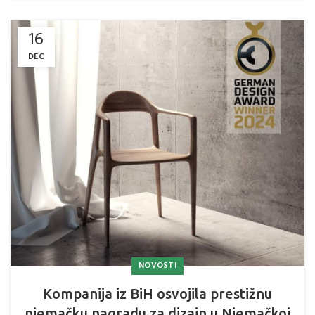
16
DEC
NOVOSTI
Kompanija iz BiH osvojila prestižnu
njemačku nagradu za dizajn u Njemačkoj