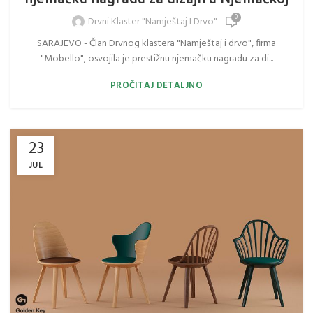
0
Drvni Klaster "Namještaj I Drvo"
SARAJEVO - Član Drvnog klastera "Namještaj i drvo", firma
"Mobello", osvojila je prestižnu njemačku nagradu za di...
PROČITAJ DETALJNO
23
JUL