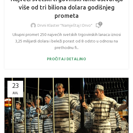
više od tri biliona dolara godišnjeg
prometa
0
Drvni Klaster "Namještaj I Drvo"
Ukupni promet 250 najvećih svetskih trgovinskih lanaca iznosi
3,25 milijardi dolara i beleži porast od 8 odsto u odnosu na
prethodnu fi...
PROČITAJ DETALJNO
23
JUL