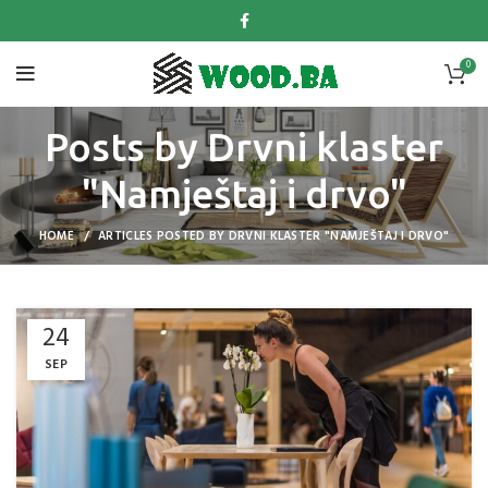
0
Posts by
Drvni klaster
"Namještaj i drvo"
HOME
ARTICLES POSTED BY DRVNI KLASTER "NAMJEŠTAJ I DRVO"
24
SEP