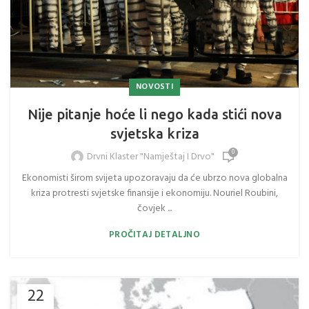
NOVOSTI
Nije pitanje hoće li nego kada stići nova
svjetska kriza
0
Drvni Klaster "Namještaj I Drvo"
Ekonomisti širom svijeta upozoravaju da će ubrzo nova globalna
kriza protresti svjetske finansije i ekonomiju. Nouriel Roubini,
čovjek ...
PROČITAJ DETALJNO
22