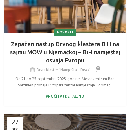
NOVOSTI
Zapažen nastup Drvnog klastera BiH na
sajmu MOW u Njemačkoj – BiH namještaj
osvaja Evropu
0
Drvni Klaster "Namještaj I Drvo"
Od 21. do 25. septembra 2025. godine, Messezentrum Bad
Salzuflen postaje Evropski centar namještaja i domać...
PROČITAJ DETALJNO
27
DEC