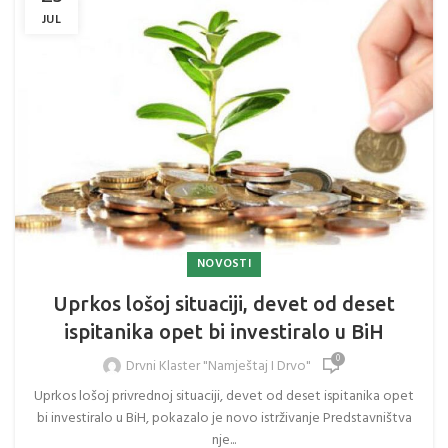
JUL
NOVOSTI
Uprkos lošoj situaciji, devet od deset
ispitanika opet bi investiralo u BiH
0
Drvni Klaster "Namještaj I Drvo"
Uprkos lošoj privrednoj situaciji, devet od deset ispitanika opet
bi investiralo u BiH, pokazalo je novo istrživanje Predstavništva
nje...