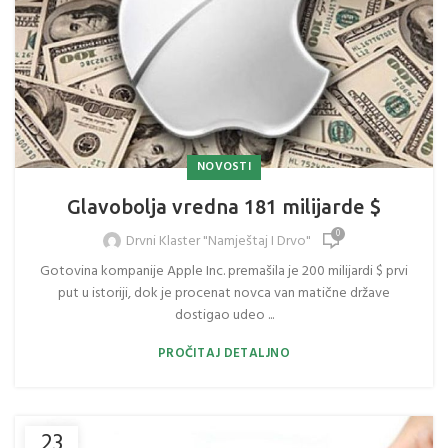
NOVOSTI
Glavobolja vredna 181 milijarde $
0
Drvni Klaster "Namještaj I Drvo"
Gotovina kompanije Apple Inc. premašila je 200 milijardi $ prvi
put u istoriji, dok je procenat novca van matične države
dostigao udeo ...
PROČITAJ DETALJNO
23