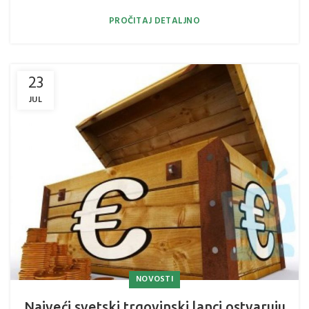
PROČITAJ DETALJNO
23
JUL
NOVOSTI
Najveći svetski trgovinski lanci ostvaruju